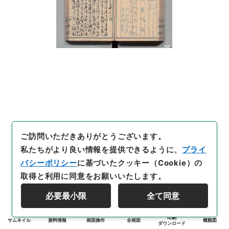
ご訪問いただきありがとうございます。
私たちがより良い情報を提供できるように、
プライ
バシーポリシー
に基づいたクッキー（Cookie）の
取得と利用に同意をお願いいたします。
必要最小限
全て同意
印刷
サムネイル
資料情報
画面操作
全画面
概観図
ダウンロード