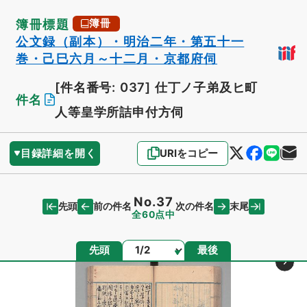
簿冊標題
簿冊
公文録（副本）・明治二年・第五十一
巻・己巳六月～十二月・京都府伺
[件名番号: 037]
仕丁ノ子弟及ヒ町
件名
人等皇学所詰申付方伺
目録詳細を開く
URIをコピー
No.37
先頭
末尾
前の件名
次の件名
全60点中
ページ
先頭
最後