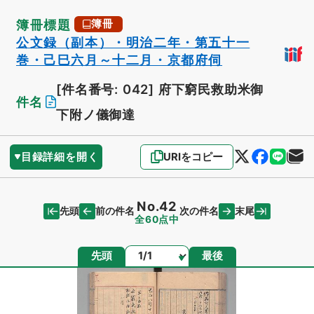
簿冊標題
簿冊
公文録（副本）・明治二年・第五十一
巻・己巳六月～十二月・京都府伺
[件名番号: 042]
府下窮民救助米御
件名
下附ノ儀御達
目録詳細を開く
URIをコピー
No.42
先頭
末尾
前の件名
次の件名
全60点中
ページ
先頭
最後