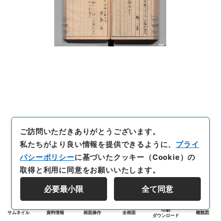
ご訪問いただきありがとうございます。
私たちがより良い情報を提供できるように、
プライ
バシーポリシー
に基づいたクッキー（Cookie）の
取得と利用に同意をお願いいたします。
必要最小限
全て同意
印刷
サムネイル
資料情報
画面操作
全画面
概観図
ダウンロード