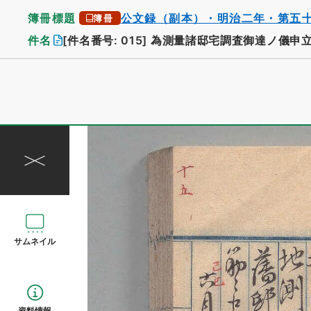
簿冊標題
公文録（副本）・明治二年・第五
簿冊
件名
[件名番号: 015]
為測量諸邸宅調査御達ノ儀申
サムネイル
資料情報