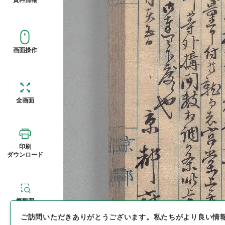
画面操作
全画面
印刷
ダウンロード
概観図
ご訪問いただきありがとうございます。
私たちがより良い情