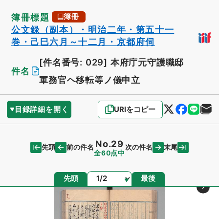
簿冊標題
簿冊
公文録（副本）・明治二年・第五十一
巻・己巳六月～十二月・京都府伺
[件名番号: 029]
本府庁元守護職邸
件名
軍務官ヘ移転等ノ儀申立
目録詳細を開く
URIをコピー
No.29
先頭
末尾
前の件名
次の件名
全60点中
ページ
先頭
最後