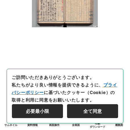
ご訪問いただきありがとうございます。
私たちがより良い情報を提供できるように、
プライ
バシーポリシー
に基づいたクッキー（Cookie）の
取得と利用に同意をお願いいたします。
必要最小限
全て同意
印刷
サムネイル
資料情報
画面操作
全画面
概観図
ダウンロード