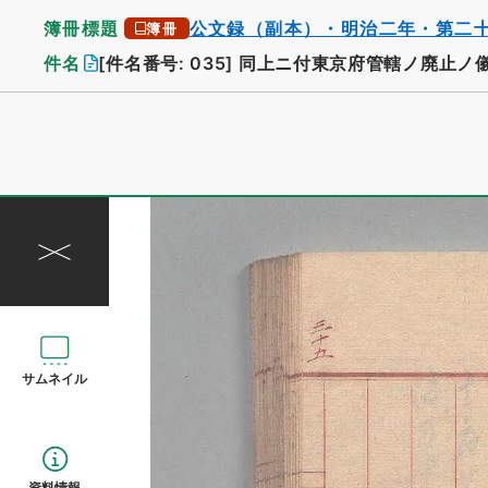
簿冊標題
公文録（副本）・明治二年・第二
簿冊
件名
[件名番号: 035]
同上ニ付東京府管轄ノ廃止ノ
サムネイル
資料情報