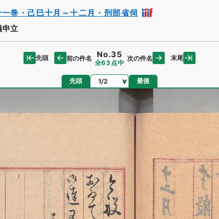
十一巻・己巳十月～十二月・刑部省伺
儀申立
No.35
先頭
末尾
前の件名
次の件名
全63点中
ページ
先頭
最後