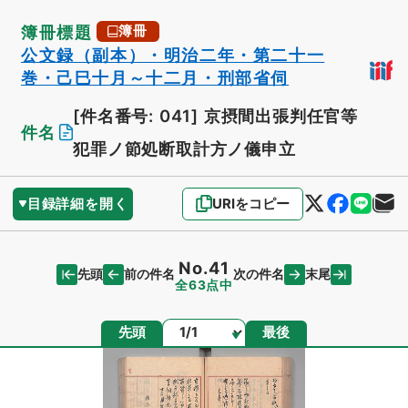
簿冊標題
簿冊
公文録（副本）・明治二年・第二十一
巻・己巳十月～十二月・刑部省伺
[件名番号: 041]
京摂間出張判任官等
件名
犯罪ノ節処断取計方ノ儀申立
目録詳細を開く
URIをコピー
No.41
先頭
末尾
前の件名
次の件名
全63点中
ページ
先頭
最後