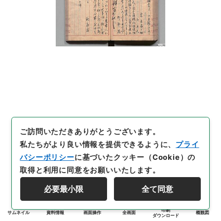
ご訪問いただきありがとうございます。
私たちがより良い情報を提供できるように、
プライ
バシーポリシー
に基づいたクッキー（Cookie）の
取得と利用に同意をお願いいたします。
必要最小限
全て同意
印刷
サムネイル
資料情報
画面操作
全画面
概観図
ダウンロード