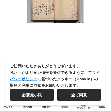
ご訪問いただきありがとうございます。
私たちがより良い情報を提供できるように、
プライ
バシーポリシー
に基づいたクッキー（Cookie）の
取得と利用に同意をお願いいたします。
必要最小限
全て同意
印刷
サムネイル
資料情報
画面操作
全画面
概観図
ダウンロード