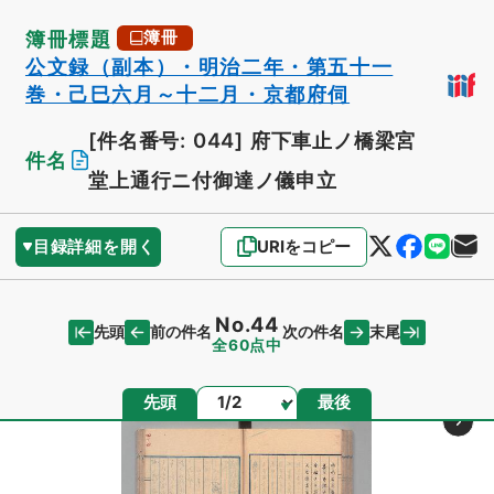
簿冊標題
簿冊
公文録（副本）・明治二年・第五十一
巻・己巳六月～十二月・京都府伺
[件名番号: 044]
府下車止ノ橋梁宮
件名
堂上通行ニ付御達ノ儀申立
目録詳細を開く
URIをコピー
No.44
先頭
末尾
前の件名
次の件名
全60点中
ページ
先頭
最後