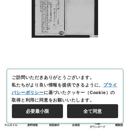
ご訪問いただきありがとうございます。
私たちがより良い情報を提供できるように、
プライ
バシーポリシー
に基づいたクッキー（Cookie）の
取得と利用に同意をお願いいたします。
必要最小限
全て同意
印刷
サムネイル
資料情報
画面操作
全画面
概観図
ダウンロード