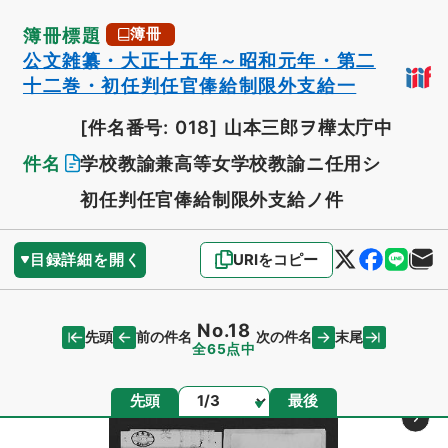
簿冊標題
簿冊
公文雑纂・大正十五年～昭和元年・第二
十二巻・初任判任官俸給制限外支給一
[件名番号: 018]
山本三郎ヲ樺太庁中
件名
学校教諭兼高等女学校教諭ニ任用シ
初任判任官俸給制限外支給ノ件
目録詳細を開く
URIをコピー
No.18
先頭
末尾
前の件名
次の件名
全65点中
ページ
先頭
最後