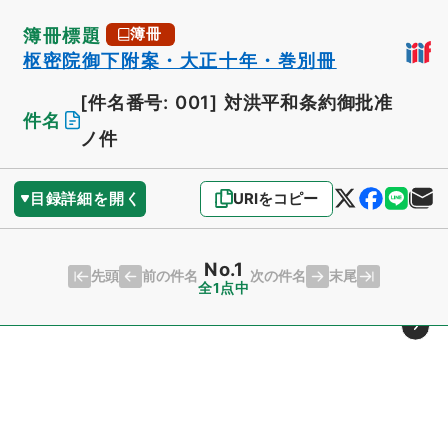
簿冊標題
簿冊
枢密院御下附案・大正十年・巻別冊
[件名番号: 001]
対洪平和条約御批准
件名
ノ件
目録詳細を開く
URIをコピー
No.1
先頭
末尾
前の件名
次の件名
全1点中