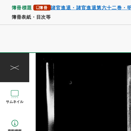
簿冊標題
諸官進退・諸官進退第六十二巻・
簿冊
簿冊表紙・目次等
サムネイル
資料情報