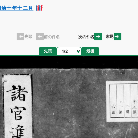
明治十年十二月
先頭
末尾
前の件名
次の件名
ページ
先頭
最後