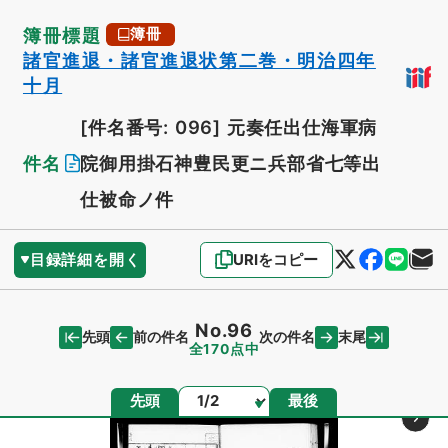
簿冊標題
簿冊
諸官進退・諸官進退状第二巻・明治四年
十月
[件名番号: 096]
元奏任出仕海軍病
件名
院御用掛石神豊民更ニ兵部省七等出
仕被命ノ件
目録詳細を開く
URIをコピー
No.96
先頭
末尾
前の件名
次の件名
全170点中
ページ
先頭
最後