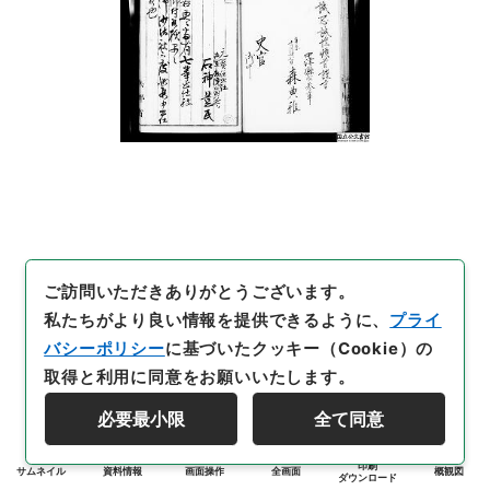
ご訪問いただきありがとうございます。
私たちがより良い情報を提供できるように、
プライ
バシーポリシー
に基づいたクッキー（Cookie）の
取得と利用に同意をお願いいたします。
必要最小限
全て同意
印刷
サムネイル
資料情報
画面操作
全画面
概観図
ダウンロード