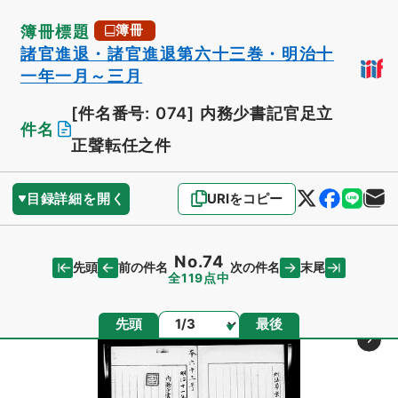
簿冊標題
簿冊
諸官進退・諸官進退第六十三巻・明治十
一年一月～三月
[件名番号: 074]
内務少書記官足立
件名
正聲転任之件
目録詳細を開く
URIをコピー
No.74
先頭
末尾
前の件名
次の件名
全119点中
ページ
先頭
最後