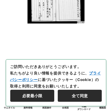
ご訪問いただきありがとうございます。
私たちがより良い情報を提供できるように、
プライ
バシーポリシー
に基づいたクッキー（Cookie）の
取得と利用に同意をお願いいたします。
必要最小限
全て同意
印刷
サムネイル
資料情報
画面操作
全画面
概観図
ダウンロード