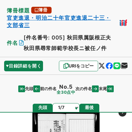
簿冊標題
簿冊
官吏進退・明治二十年官吏進退二十三・
文部省三
[件名番号: 005]
秋田県属阪根正夫
件名
秋田県尋常師範学校長ニ被任ノ件
目録詳細を開く
URIをコピー
No.5
先頭
末尾
前の件名
次の件名
全30点中
ページ
先頭
最後