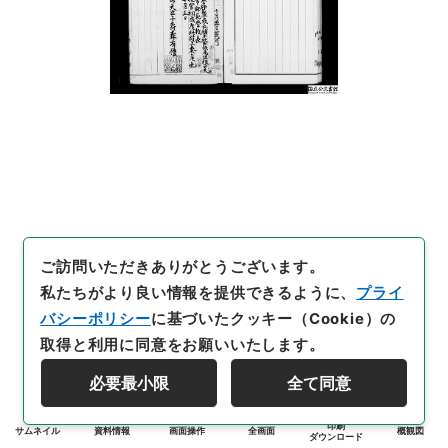
ご訪問いただきありがとうございます。
私たちがより良い情報を提供できるように、
プライ
バシーポリシー
に基づいたクッキー（Cookie）の
取得と利用に同意をお願いいたします。
必要最小限
全て同意
印刷
サムネイル
資料情報
画面操作
全画面
概観図
ダウンロード