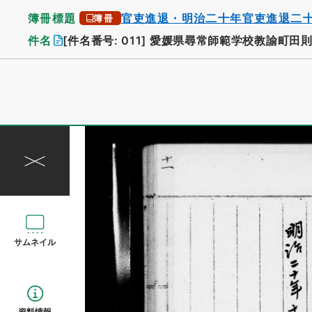
簿冊標題
官吏進退・明治二十年官吏進退二
簿冊
件名
[件名番号: 011]
愛媛県尋常師範学校教諭町田則
サムネイル
資料情報