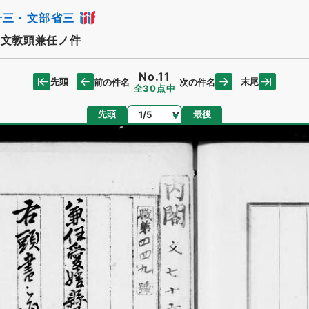
十三・文部省三
文教頭兼任ノ件
No.11
先頭
末尾
前の件名
次の件名
全30点中
ページ
先頭
最後