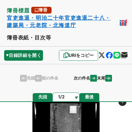
簿冊標題
簿冊
官吏進退・明治二十年官吏進退二十八・
建築局・元老院・北海道庁
簿冊表紙・目次等
目録詳細を開く
URIをコピー
先頭
末尾
前の件名
次の件名
ページ
先頭
最後