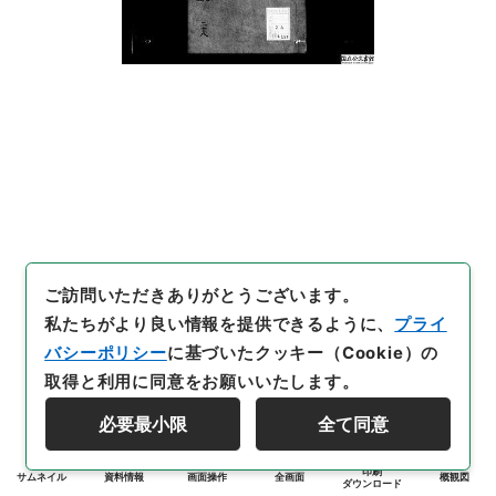
ご訪問いただきありがとうございます。
私たちがより良い情報を提供できるように、
プライ
バシーポリシー
に基づいたクッキー（Cookie）の
取得と利用に同意をお願いいたします。
必要最小限
全て同意
印刷
サムネイル
資料情報
画面操作
全画面
概観図
ダウンロード