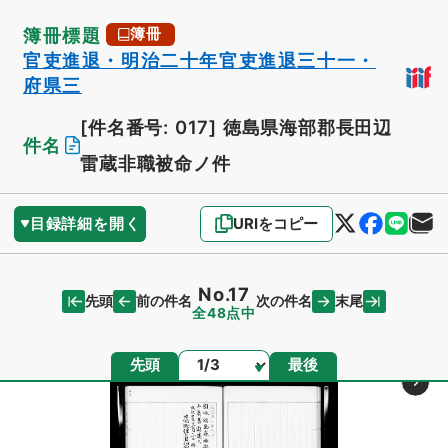
簿冊標題
簿冊
官吏進退・明治二十年官吏進退三十一・
府県三
[件名番号: 017]
徳島県海部郡長田辺
件名
雷蔵非職被命ノ件
目録詳細を開く
URIをコピー
No.17
先頭
末尾
前の件名
次の件名
全48点中
ページ
先頭
最後