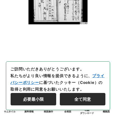
ご訪問いただきありがとうございます。
私たちがより良い情報を提供できるように、
プライ
バシーポリシー
に基づいたクッキー（Cookie）の
取得と利用に同意をお願いいたします。
必要最小限
全て同意
印刷
サムネイル
資料情報
画面操作
全画面
概観図
ダウンロード