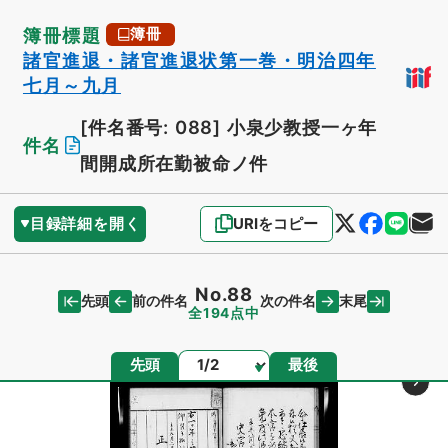
簿冊標題
簿冊
諸官進退・諸官進退状第一巻・明治四年
七月～九月
[件名番号: 088]
小泉少教授一ヶ年
件名
間開成所在勤被命ノ件
目録詳細を開く
URIをコピー
No.88
先頭
末尾
前の件名
次の件名
全194点中
ページ
先頭
最後