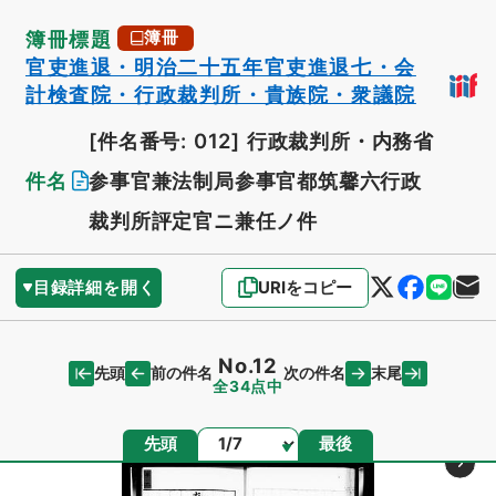
簿冊標題
簿冊
官吏進退・明治二十五年官吏進退七・会
計検査院・行政裁判所・貴族院・衆議院
[件名番号: 012]
行政裁判所・内務省
件名
参事官兼法制局参事官都筑馨六行政
裁判所評定官ニ兼任ノ件
目録詳細を開く
URIをコピー
No.12
先頭
末尾
前の件名
次の件名
全34点中
ページ
先頭
最後