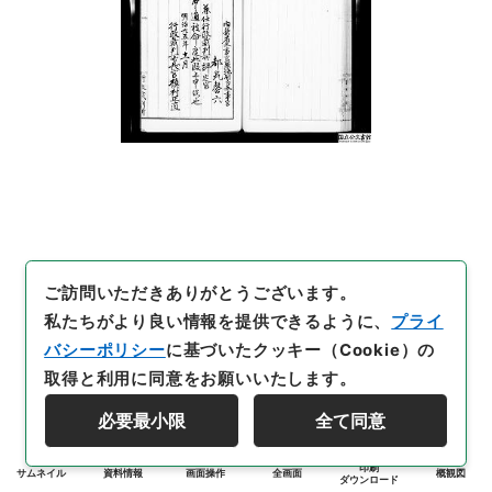
ご訪問いただきありがとうございます。
私たちがより良い情報を提供できるように、
プライ
バシーポリシー
に基づいたクッキー（Cookie）の
取得と利用に同意をお願いいたします。
必要最小限
全て同意
印刷
サムネイル
資料情報
画面操作
全画面
概観図
ダウンロード