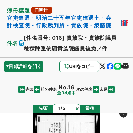
簿冊標題
簿冊
官吏進退・明治二十五年官吏進退七・会
計検査院・行政裁判所・貴族院・衆議院
[件名番号: 016]
貴族院・貴族院議員
件名
穂積陳重依願貴族院議員被免ノ件
目録詳細を開く
URIをコピー
No.16
先頭
末尾
前の件名
次の件名
全34点中
ページ
先頭
最後