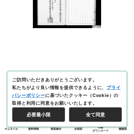
ご訪問いただきありがとうございます。
私たちがより良い情報を提供できるように、
プライ
バシーポリシー
に基づいたクッキー（Cookie）の
取得と利用に同意をお願いいたします。
必要最小限
全て同意
印刷
サムネイル
資料情報
画面操作
全画面
概観図
ダウンロード