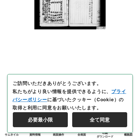
ご訪問いただきありがとうございます。
私たちがより良い情報を提供できるように、
プライ
バシーポリシー
に基づいたクッキー（Cookie）の
取得と利用に同意をお願いいたします。
必要最小限
全て同意
印刷
サムネイル
資料情報
画面操作
全画面
概観図
ダウンロード