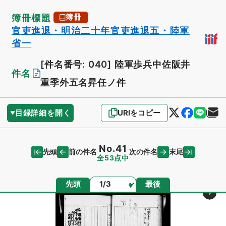
簿冊標題
簿冊
官吏進退・明治二十年官吏進退五・陸軍
省一
[件名番号: 040]
陸軍歩兵中佐阪井
件名
重季外五名昇任ノ件
目録詳細を開く
URIをコピー
No.41
先頭
末尾
前の件名
次の件名
全53点中
ページ
先頭
最後