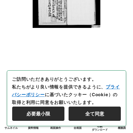
ご訪問いただきありがとうございます。
私たちがより良い情報を提供できるように、
プライ
バシーポリシー
に基づいたクッキー（Cookie）の
取得と利用に同意をお願いいたします。
必要最小限
全て同意
印刷
サムネイル
資料情報
画面操作
全画面
概観図
ダウンロード