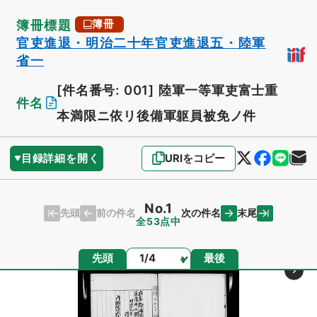
簿冊標題
簿冊
官吏進退・明治二十年官吏進退五・陸軍
省一
[件名番号: 001]
陸軍一等軍吏富士重
件名
本満限ニ依リ後備軍躯員被免ノ件
目録詳細を開く
URIをコピー
No.1
先頭
末尾
前の件名
次の件名
全53点中
ページ
先頭
最後