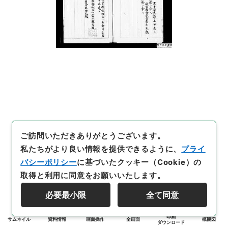
ご訪問いただきありがとうございます。
私たちがより良い情報を提供できるように、
プライ
バシーポリシー
に基づいたクッキー（Cookie）の
取得と利用に同意をお願いいたします。
必要最小限
全て同意
印刷
サムネイル
資料情報
画面操作
全画面
概観図
ダウンロード