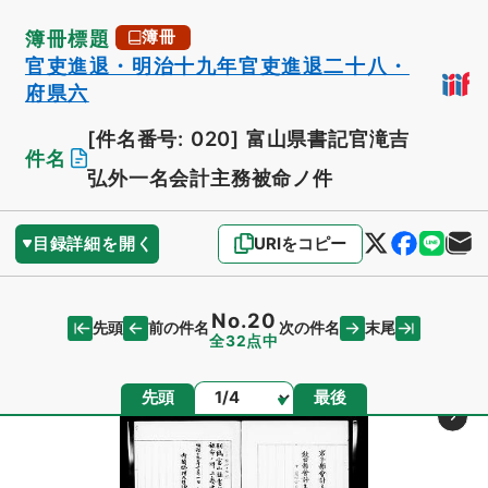
簿冊標題
簿冊
官吏進退・明治十九年官吏進退二十八・
府県六
[件名番号: 020]
富山県書記官滝吉
件名
弘外一名会計主務被命ノ件
目録詳細を開く
URIをコピー
No.20
先頭
末尾
前の件名
次の件名
全32点中
ページ
先頭
最後