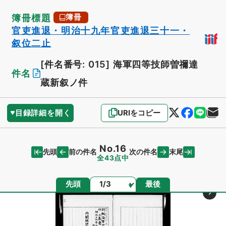
簿冊標題
簿冊
官吏進退・明治十九年官吏進退三十一・
叙位二止
[件名番号: 015]
海軍四等技師曽禰達
件名
蔵新叙ノ件
目録詳細を開く
URIをコピー
No.16
先頭
末尾
前の件名
次の件名
全43点中
ページ
先頭
最後