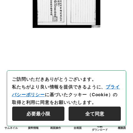
ご訪問いただきありがとうございます。
私たちがより良い情報を提供できるように、
プライ
バシーポリシー
に基づいたクッキー（Cookie）の
取得と利用に同意をお願いいたします。
必要最小限
全て同意
印刷
サムネイル
資料情報
画面操作
全画面
概観図
ダウンロード