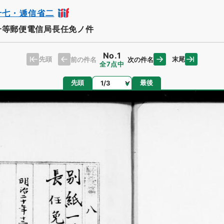
十七・逓信省二
一等郵便電信局長任免ノ件
No.1
先頭
末尾
前の件名
次の件名
全7点中
ページ
先頭
最後