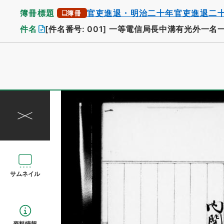
簿冊標題
官吏進退・明治二十年官吏進退二
簿冊
件名
[件名番号: 001]
一等電信局長中溝有光外一名
サムネイル
資料情報