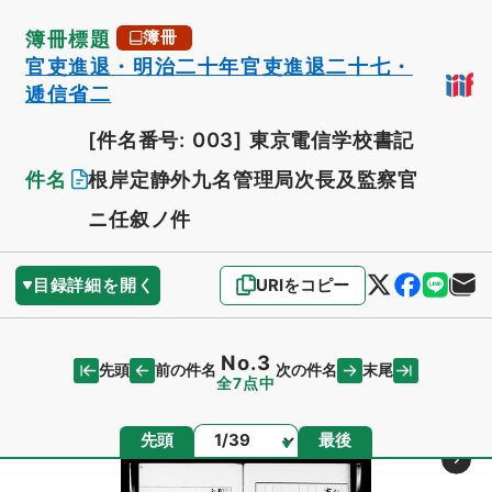
簿冊標題
簿冊
官吏進退・明治二十年官吏進退二十七・
逓信省二
[件名番号: 003]
東京電信学校書記
件名
根岸定静外九名管理局次長及監察官
ニ任叙ノ件
目録詳細を開く
URIをコピー
No.3
先頭
末尾
前の件名
次の件名
全7点中
ページ
先頭
最後