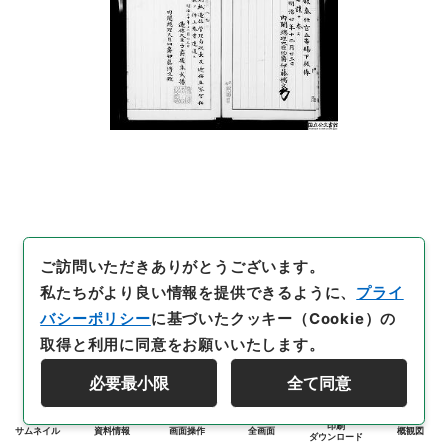
ご訪問いただきありがとうございます。
私たちがより良い情報を提供できるように、
プライ
バシーポリシー
に基づいたクッキー（Cookie）の
取得と利用に同意をお願いいたします。
必要最小限
全て同意
印刷
サムネイル
資料情報
画面操作
全画面
概観図
ダウンロード