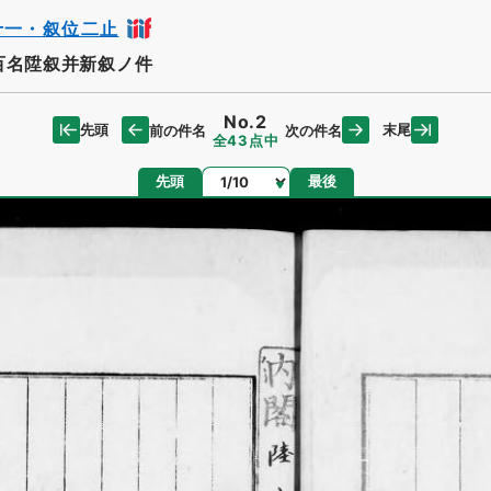
十一・叙位二止
百名陞叙并新叙ノ件
No.2
先頭
末尾
前の件名
次の件名
全43点中
ページ
先頭
最後