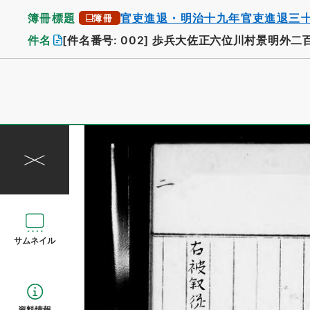
簿冊標題
官吏進退・明治十九年官吏進退三
簿冊
件名
[件名番号: 002]
歩兵大佐正六位川村景明外二
サムネイル
資料情報