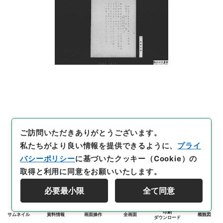
ご訪問いただきありがとうございます。
私たちがより良い情報を提供できるように、
プライ
バシーポリシー
に基づいたクッキー（Cookie）の
取得と利用に同意をお願いいたします。
必要最小限
全て同意
印刷
サムネイル
資料情報
画面操作
全画面
概観図
ダウンロード