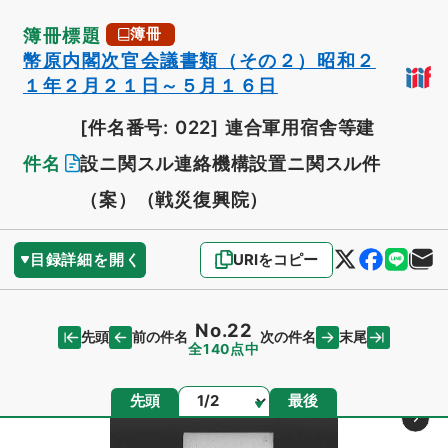
簿冊標題
簿冊
幣原内閣次官会議書類（その２）昭和２
１年２月２１日～５月１６日
[件名番号: 022]
連合軍用宿舎等建
件名
設ニ関スル連絡機構設置ニ関スル件
（案）（戦災復興院）
目録詳細を開く
URIをコピー
No.22
先頭
末尾
前の件名
次の件名
全140点中
ページ
先頭
最後