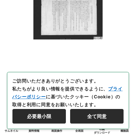
ご訪問いただきありがとうございます。
私たちがより良い情報を提供できるように、
プライ
バシーポリシー
に基づいたクッキー（Cookie）の
取得と利用に同意をお願いいたします。
必要最小限
全て同意
印刷
サムネイル
資料情報
画面操作
全画面
概観図
ダウンロード