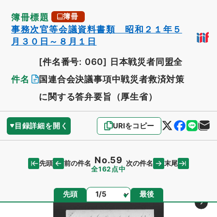
簿冊標題
簿冊
事務次官等会議資料書類 昭和２１年５
月３０日～８月１日
[件名番号: 060]
日本戦災者同盟全
件名
国連合会決議事項中戦災者救済対策
に関する答弁要旨（厚生省）
目録詳細を開く
URIをコピー
No.59
先頭
末尾
前の件名
次の件名
全162点中
ページ
先頭
最後