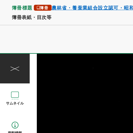
簿冊標題
農林省・養蚕業組合設立認可・昭
簿冊
簿冊表紙・目次等
サムネイル
資料情報