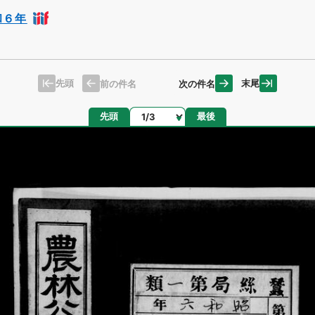
和６年
先頭
末尾
前の件名
次の件名
ページ
先頭
最後