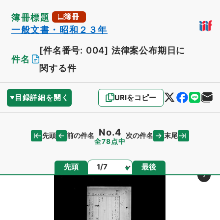
簿冊標題
簿冊
一般文書・昭和２３年
[件名番号: 004]
法律案公布期日に
件名
関する件
目録詳細を開く
URIをコピー
No.4
先頭
末尾
前の件名
次の件名
全78点中
ページ
先頭
最後