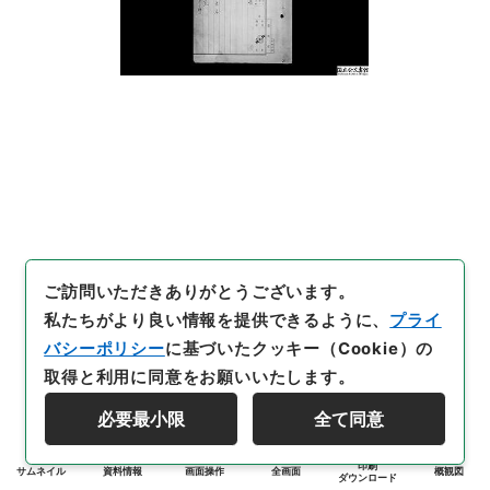
ご訪問いただきありがとうございます。
私たちがより良い情報を提供できるように、
プライ
バシーポリシー
に基づいたクッキー（Cookie）の
取得と利用に同意をお願いいたします。
必要最小限
全て同意
印刷
サムネイル
資料情報
画面操作
全画面
概観図
ダウンロード