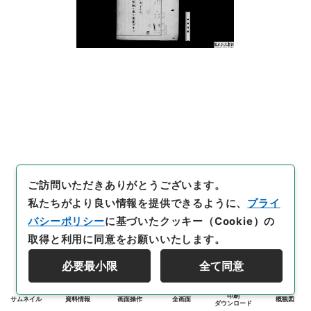
ご訪問いただきありがとうございます。
私たちがより良い情報を提供できるように、
プライ
バシーポリシー
に基づいたクッキー（Cookie）の
取得と利用に同意をお願いいたします。
必要最小限
全て同意
印刷
サムネイル
資料情報
画面操作
全画面
概観図
ダウンロード