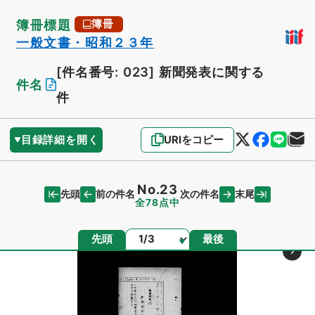
簿冊標題
簿冊
一般文書・昭和２３年
[件名番号: 023]
新聞発表に関する
件名
件
目録詳細を開く
URIをコピー
No.23
先頭
末尾
前の件名
次の件名
全78点中
ページ
先頭
最後