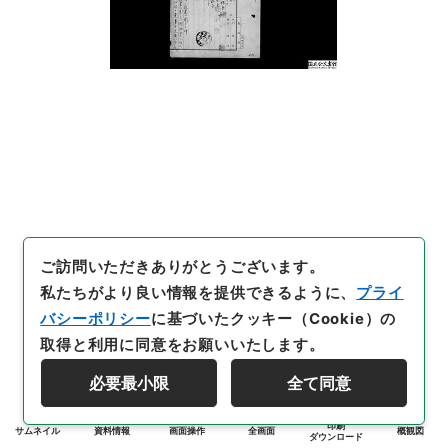
ご訪問いただきありがとうございます。
私たちがより良い情報を提供できるように、
プライ
バシーポリシー
に基づいたクッキー（Cookie）の
取得と利用に同意をお願いいたします。
必要最小限
全て同意
印刷
サムネイル
資料情報
画面操作
全画面
概観図
ダウンロード