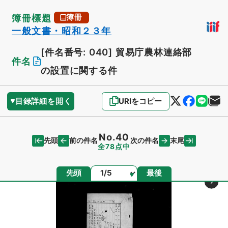
簿冊標題
簿冊
一般文書・昭和２３年
[件名番号: 040]
貿易庁農林連絡部
件名
の設置に関する件
目録詳細を開く
URIをコピー
No.40
先頭
末尾
前の件名
次の件名
全78点中
ページ
先頭
最後