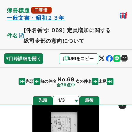
簿冊標題
簿冊
一般文書・昭和２３年
[件名番号: 069]
定員増加に関する
件名
総司令部の意向について
目録詳細を開く
URIをコピー
No.69
先頭
末尾
前の件名
次の件名
全78点中
ページ
先頭
最後