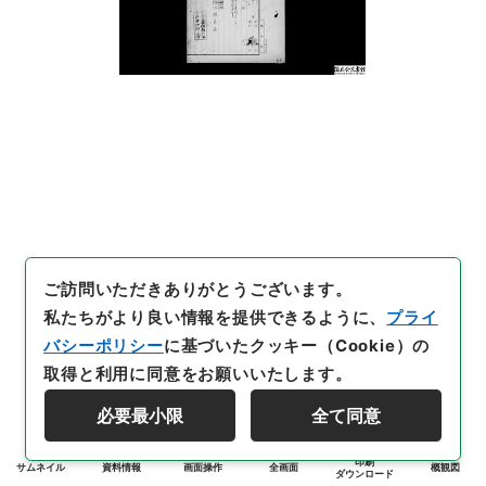
ご訪問いただきありがとうございます。
私たちがより良い情報を提供できるように、
プライ
バシーポリシー
に基づいたクッキー（Cookie）の
取得と利用に同意をお願いいたします。
必要最小限
全て同意
印刷
サムネイル
資料情報
画面操作
全画面
概観図
ダウンロード