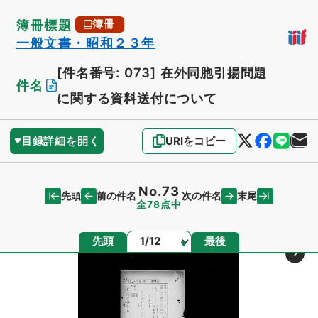
簿冊標題
簿冊
一般文書・昭和２３年
[件名番号: 073]
在外同胞引揚問題
件名
に関する資料送付について
目録詳細を開く
URIをコピー
No.73
先頭
末尾
前の件名
次の件名
全78点中
ページ
先頭
最後