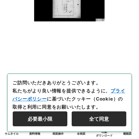
ご訪問いただきありがとうございます。
私たちがより良い情報を提供できるように、
プライ
バシーポリシー
に基づいたクッキー（Cookie）の
取得と利用に同意をお願いいたします。
必要最小限
全て同意
印刷
サムネイル
資料情報
画面操作
全画面
概観図
ダウンロード