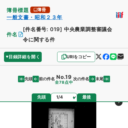
簿冊標題
簿冊
一般文書・昭和２３年
[件名番号: 019]
中央農業調整審議会
件名
令に関する件
目録詳細を開く
URIをコピー
No.19
先頭
末尾
前の件名
次の件名
全78点中
ページ
先頭
最後