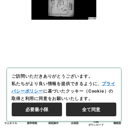
ご訪問いただきありがとうございます。
私たちがより良い情報を提供できるように、
プライ
バシーポリシー
に基づいたクッキー（Cookie）の
取得と利用に同意をお願いいたします。
必要最小限
全て同意
印刷
サムネイル
資料情報
画面操作
全画面
概観図
ダウンロード