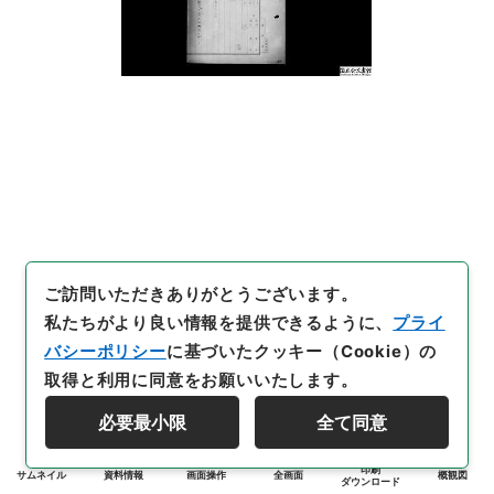
ご訪問いただきありがとうございます。
私たちがより良い情報を提供できるように、
プライ
バシーポリシー
に基づいたクッキー（Cookie）の
取得と利用に同意をお願いいたします。
必要最小限
全て同意
印刷
サムネイル
資料情報
画面操作
全画面
概観図
ダウンロード