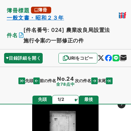
簿冊標題
簿冊
一般文書・昭和２３年
[件名番号: 024]
農業改良局設置法
件名
施行令案の一部修正の件
目録詳細を開く
URIをコピー
No.24
先頭
末尾
前の件名
次の件名
全78点中
ページ
先頭
最後