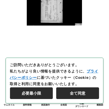
ご訪問いただきありがとうございます。
私たちがより良い情報を提供できるように、
プライ
バシーポリシー
に基づいたクッキー（Cookie）の
取得と利用に同意をお願いいたします。
必要最小限
全て同意
印刷
サムネイル
資料情報
画面操作
全画面
概観図
ダウンロード