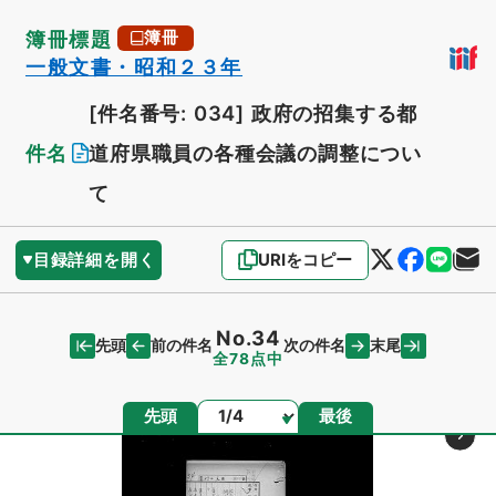
簿冊標題
簿冊
一般文書・昭和２３年
[件名番号: 034]
政府の招集する都
件名
道府県職員の各種会議の調整につい
て
目録詳細を開く
URIをコピー
No.34
先頭
末尾
前の件名
次の件名
全78点中
ページ
先頭
最後