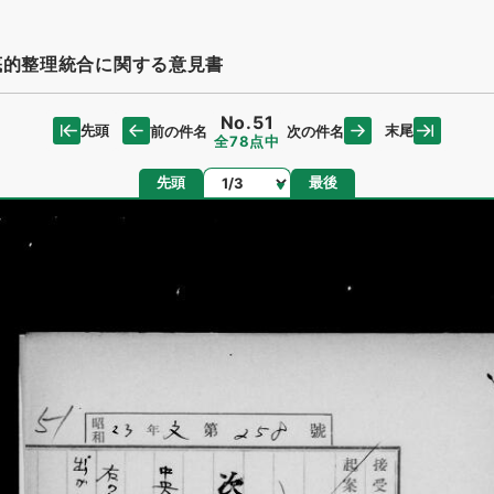
底的整理統合に関する意見書
No.51
先頭
末尾
前の件名
次の件名
全78点中
ページ
先頭
最後