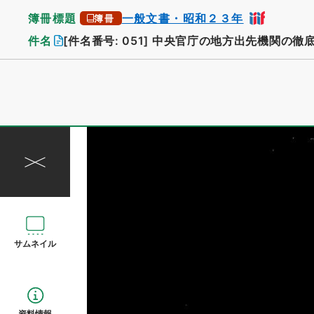
簿冊標題
一般文書・昭和２３年
簿冊
件名
[件名番号: 051]
中央官庁の地方出先機関の徹
サムネイル
資料情報