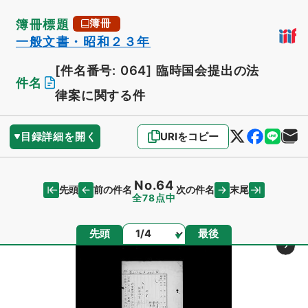
簿冊標題
簿冊
一般文書・昭和２３年
[件名番号: 064]
臨時国会提出の法
件名
律案に関する件
目録詳細を開く
URIをコピー
No.64
先頭
末尾
前の件名
次の件名
全78点中
ページ
先頭
最後