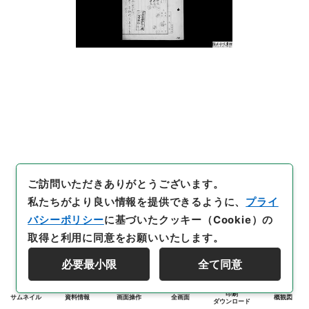
ご訪問いただきありがとうございます。
私たちがより良い情報を提供できるように、
プライ
バシーポリシー
に基づいたクッキー（Cookie）の
取得と利用に同意をお願いいたします。
必要最小限
全て同意
印刷
サムネイル
資料情報
画面操作
全画面
概観図
ダウンロード