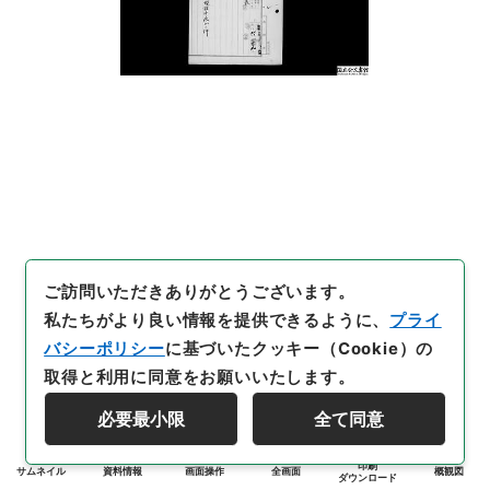
ご訪問いただきありがとうございます。
私たちがより良い情報を提供できるように、
プライ
バシーポリシー
に基づいたクッキー（Cookie）の
取得と利用に同意をお願いいたします。
必要最小限
全て同意
印刷
サムネイル
資料情報
画面操作
全画面
概観図
ダウンロード