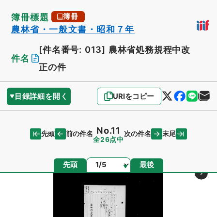
簿冊標題
簿冊
農林省・一般文書・昭和７年
[件名番号: 013]
農林省処務規程中改
件名
正の件
目録詳細を開く
URIをコピー
No.11
先頭
末尾
前の件名
次の件名
全26点中
ページ
先頭
最後