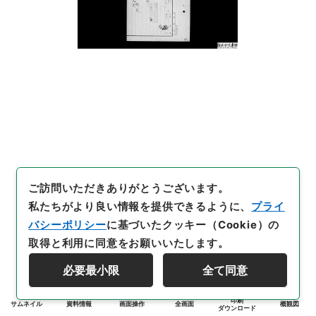
ご訪問いただきありがとうございます。
私たちがより良い情報を提供できるように、
プライ
バシーポリシー
に基づいたクッキー（Cookie）の
取得と利用に同意をお願いいたします。
必要最小限
全て同意
印刷
サムネイル
資料情報
画面操作
全画面
概観図
ダウンロード