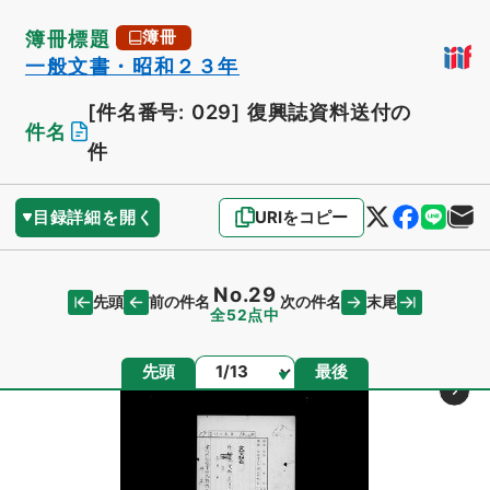
簿冊標題
簿冊
一般文書・昭和２３年
[件名番号: 029]
復興誌資料送付の
件名
件
目録詳細を開く
URIをコピー
No.29
先頭
末尾
前の件名
次の件名
全52点中
ページ
先頭
最後