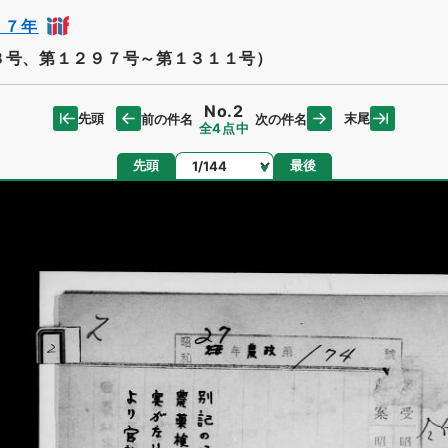
２７年
３号、第１２９７号～第１３１１号）
No.2
先頭
末尾
前の件名
次の件名
全4点中
ページ
先頭
最後