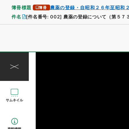
簿冊標題
農薬の登録・自昭和２６年至昭和
簿冊
件名
[件名番号: 002]
農薬の登録について（第５７
サムネイル
資料情報