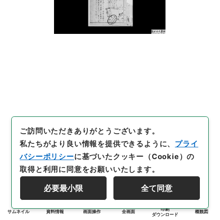
ご訪問いただきありがとうございます。
私たちがより良い情報を提供できるように、
プライ
バシーポリシー
に基づいたクッキー（Cookie）の
取得と利用に同意をお願いいたします。
必要最小限
全て同意
印刷
サムネイル
資料情報
画面操作
全画面
概観図
ダウンロード