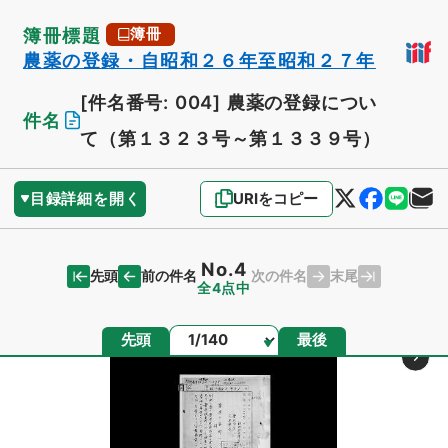
簿冊標題
簿冊
農薬の登録・自昭和２６年至昭和２７年
[件名番号: 004]
農薬の登録につい
件名
て（第１３２３号～第１３３９号）
目録詳細を開く
URIをコピー
No.4
先頭
末尾
前の件名
次の件名
全4点中
ページ
先頭
最後