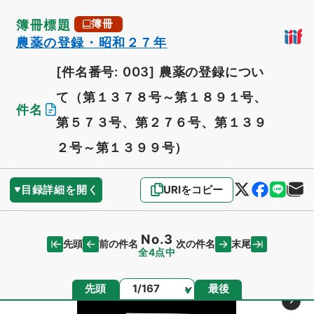
簿冊標題
簿冊
農薬の登録・昭和２７年
[件名番号: 003]
農薬の登録につい
て（第１３７８号～第１８９１号、
件名
第５７３号、第２７６号、第１３９
２号～第１３９９号）
目録詳細を開く
URIをコピー
No.3
先頭
末尾
前の件名
次の件名
全4点中
ページ
先頭
最後