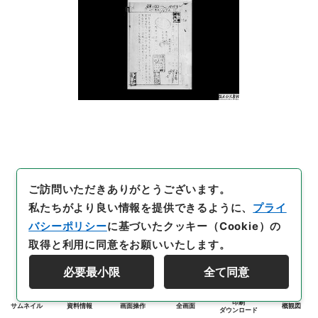
ご訪問いただきありがとうございます。
私たちがより良い情報を提供できるように、
プライ
バシーポリシー
に基づいたクッキー（Cookie）の
取得と利用に同意をお願いいたします。
必要最小限
全て同意
印刷
サムネイル
資料情報
画面操作
全画面
概観図
ダウンロード