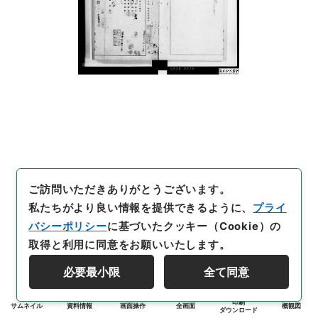
ご訪問いただきありがとうございます。
私たちがより良い情報を提供できるように、
プライ
バシーポリシー
に基づいたクッキー（Cookie）の
取得と利用に同意をお願いいたします。
必要最小限
全て同意
印刷
サムネイル
資料情報
画面操作
全画面
概観図
ダウンロード