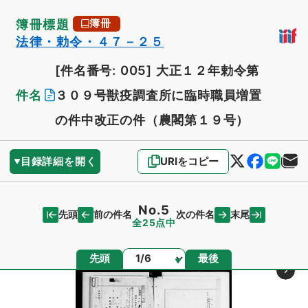
簿冊標題
簿冊
法律・勅令・４７－２５
[件名番号: 005]
大正１２年勅令第
件名
３０９号獣疫調査所に臨時職員増置
の件中改正の件（農閣第１９号）
目録詳細を開く
URIをコピー
No.5
先頭
末尾
前の件名
次の件名
全25点中
ページ
先頭
最後