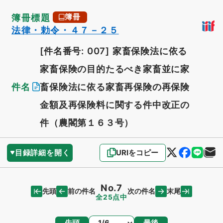
簿冊標題
簿冊
法律・勅令・４７－２５
[件名番号: 007]
家畜保険法に依る
家畜保険の目的たるべき家畜並に家
件名
畜保険法に依る家畜再保険の再保険
金額及再保険料に関する件中改正の
件（農閣第１６３号）
目録詳細を開く
URIをコピー
No.7
先頭
末尾
前の件名
次の件名
全25点中
ページ
先頭
最後