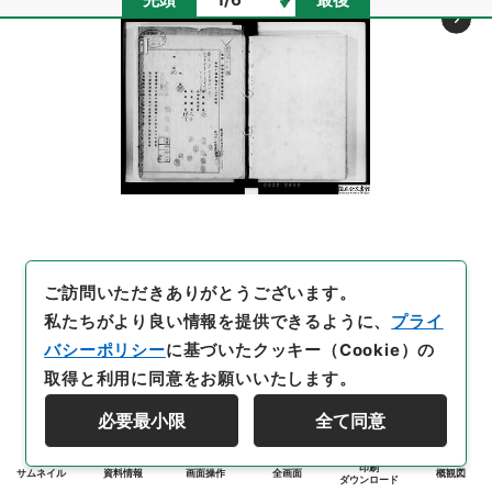
ご訪問いただきありがとうございます。
私たちがより良い情報を提供できるように、
プライ
バシーポリシー
に基づいたクッキー（Cookie）の
取得と利用に同意をお願いいたします。
必要最小限
全て同意
印刷
サムネイル
資料情報
画面操作
全画面
概観図
ダウンロード