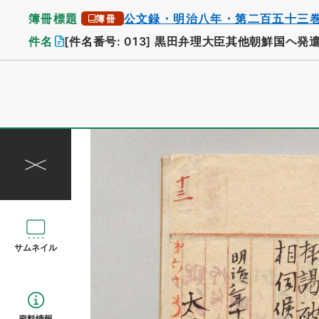
簿冊標題
公文録・明治八年・第二百五十三
簿冊
件名
[件名番号: 013]
黒田弁理大臣其他朝鮮国ヘ発
サムネイル
資料情報