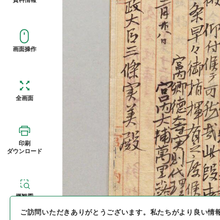
画面操作
全画面
印刷
ダウンロード
概観図
ご訪問いただきありがとうございます。
私たちがより良い情