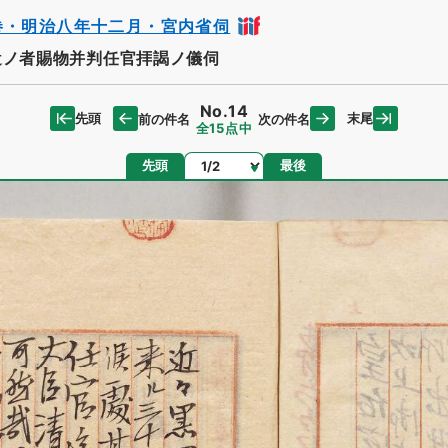
巻・明治八年十二月・宮内省伺
遣ノ者賜物并判任官拝謁ノ儀伺
No.14
先頭
末尾
前の件名
次の件名
全15点中
ページ
先頭
最後