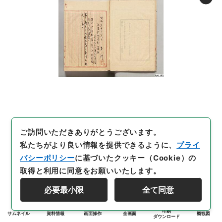
ご訪問いただきありがとうございます。
私たちがより良い情報を提供できるように、
プライ
バシーポリシー
に基づいたクッキー（Cookie）の
取得と利用に同意をお願いいたします。
必要最小限
全て同意
印刷
サムネイル
資料情報
画面操作
全画面
概観図
ダウンロード