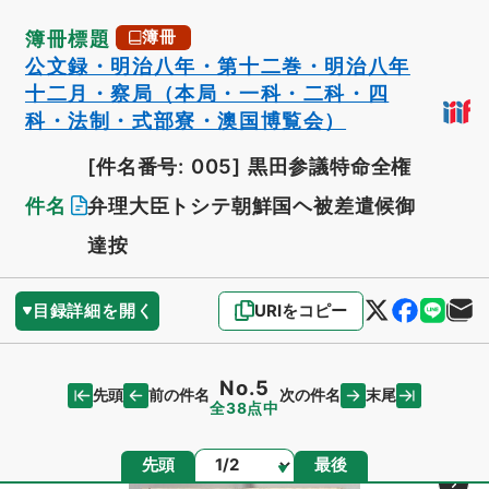
簿冊標題
簿冊
公文録・明治八年・第十二巻・明治八年
十二月・察局（本局・一科・二科・四
科・法制・式部寮・澳国博覧会）
[件名番号: 005]
黒田参議特命全権
件名
弁理大臣トシテ朝鮮国ヘ被差遣候御
達按
目録詳細を開く
URIをコピー
No.5
先頭
末尾
前の件名
次の件名
全38点中
ページ
先頭
最後