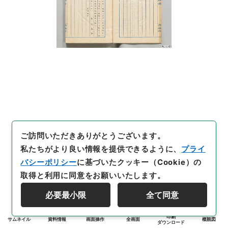
ご訪問いただきありがとうございます。
私たちがより良い情報を提供できるように、
プライ
バシーポリシー
に基づいたクッキー（Cookie）の
取得と利用に同意をお願いいたします。
必要最小限
全て同意
印刷
サムネイル
資料情報
画面操作
全画面
概観図
ダウンロード