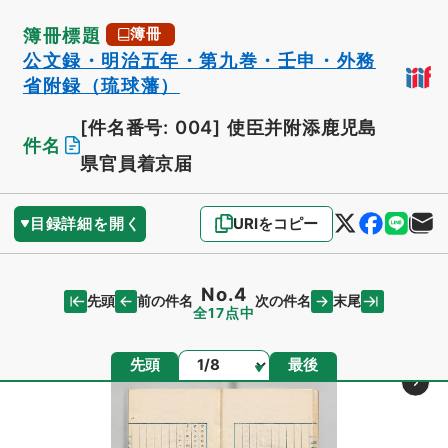
簿冊標題
簿冊
公文録・明治五年・第九巻・壬申・外務
省附録（琉球藩）
[件名番号: 004]
使臣并附添鹿児島
件名
県官員着京届
目録詳細を開く
URIをコピー
No.4
先頭
末尾
前の件名
次の件名
全17点中
ページ
先頭
最後