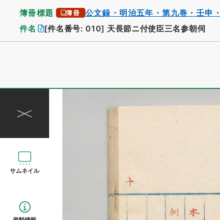
簿冊標題
公文録・明治五年・第九巻・壬申
簿冊
件名
[件名番号: 010]
天長節ニ付使臣三名参朝伺
サムネイル
資料情報