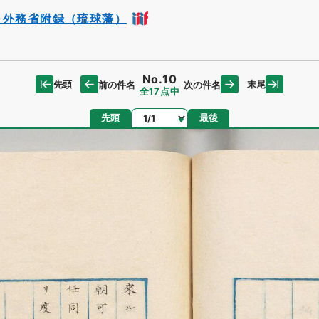
・外務省附録（琉球藩）
No.10
先頭
末尾
前の件名
次の件名
全17点中
ページ
先頭
最後